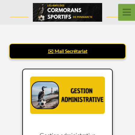
✉️ Mail Secrétariat